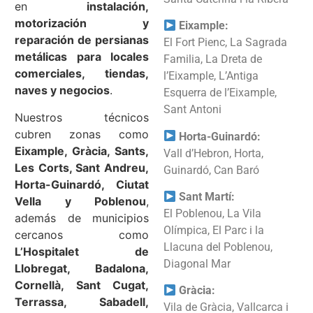
en
instalación,
motorización y
Eixample:
reparación de persianas
El Fort Pienc, La Sagrada
metálicas para locales
Familia, La Dreta de
comerciales, tiendas,
l’Eixample, L’Antiga
naves y negocios
.
Esquerra de l’Eixample,
Sant Antoni
Nuestros técnicos
cubren zonas como
Horta-Guinardó:
Eixample, Gràcia, Sants,
Vall d’Hebron, Horta,
Les Corts, Sant Andreu,
Guinardó, Can Baró
Horta-Guinardó, Ciutat
Sant Martí:
Vella y Poblenou
,
El Poblenou, La Vila
además de municipios
Olímpica, El Parc i la
cercanos como
Llacuna del Poblenou,
L’Hospitalet de
Diagonal Mar
Llobregat, Badalona,
Cornellà, Sant Cugat,
Gràcia:
Terrassa, Sabadell,
Vila de Gràcia, Vallcarca i