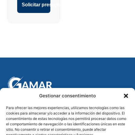
Solicitar presupuesto
Guía práctica para alargar la vida útil de sus persianas y
evitar averías. Con consejos fáciles de seguir, aprenderá a
cuidar sus persianas de manera efectiva. Simplifique el
mantenimiento y asegúrese de que duren más.
Gestionar consentimiento
Contacto
reparaciondepersianasgamar@gmail.com
Para ofrecer las mejores experiencias, utilizamos tecnologías como las
cookies para almacenar y/o acceder a la información del dispositivo. El
+34 618 50 70 53
consentimiento de estas tecnologías nos permitirá procesar datos como
el comportamiento de navegación o las identificaciones únicas en este
931426203
sitio. No consentir o retirar el consentimiento, puede afectar
Passatge de la Igualtat, L'Eixample, 08025 Eixample,
negativamente a ciertas características y funciones.