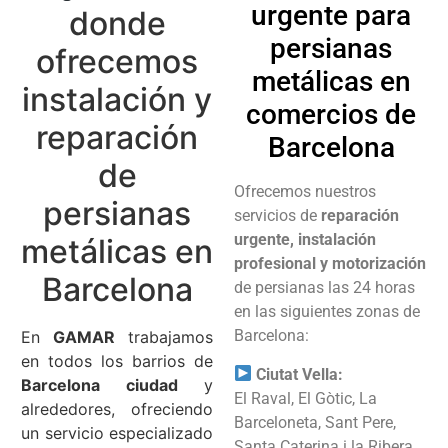
urgente para
donde
persianas
ofrecemos
metálicas en
instalación y
comercios de
reparación
Barcelona
de
Ofrecemos nuestros
persianas
servicios de
reparación
urgente, instalación
metálicas en
profesional y motorización
Barcelona
de persianas las 24 horas
en las siguientes zonas de
Barcelona:
En
GAMAR
trabajamos
en todos los barrios de
Ciutat Vella:
Barcelona ciudad
y
El Raval, El Gòtic, La
alrededores, ofreciendo
Barceloneta, Sant Pere,
un servicio especializado
Santa Caterina i la Ribera